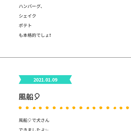
ハンバーグ、
シェイク
ポテト
も本格的でしょ❗️
2021.01.09
風船🎈
風船🎈で犬さん
できましたよ✨