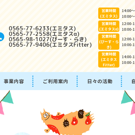
14:00
営業時間
(エミタス)
10:0
12:00-
営業時間
0565-77-6233(エミタス)
(エミタスα)
10:0
0565-77-2558(エミタスα)
営業時間
0565-98-1027(ぴーす・らき)
12:00-
(ぴーす・ら
0565-77-9406(エミタスFitter)
10:0
き)
営業時間
14:00-
(エミタス
10:0
Fitter)
事業内容
ご利用案内
日々の活動
ご利用料金のご案内
ご利用の流れ
よ